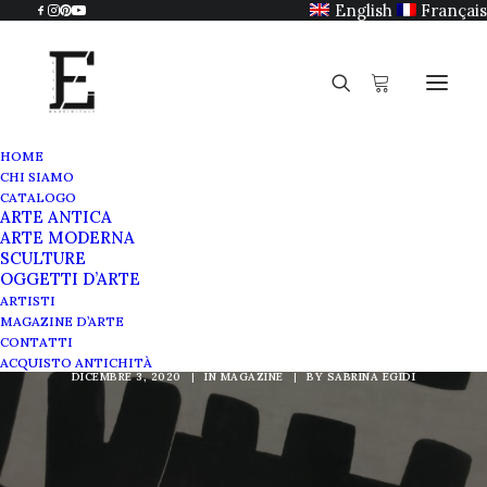
English
Français
HOME
CHI SIAMO
CATALOGO
ARTE ANTICA
ARTE MODERNA
SCULTURE
Le Avanguardie e
OGGETTI D’ARTE
ARTISTI
Giuseppe Capogrossi
MAGAZINE D’ARTE
CONTATTI
ACQUISTO ANTICHITÀ
DICEMBRE 3, 2020
|
IN
MAGAZINE
|
BY
SABRINA EGIDI