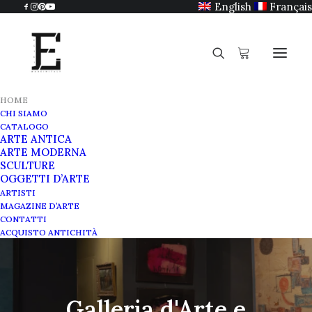
English
Français
HOME
CHI SIAMO
CATALOGO
ARTE ANTICA
ARTE MODERNA
SCULTURE
OGGETTI D’ARTE
ARTISTI
MAGAZINE D’ARTE
CONTATTI
ACQUISTO ANTICHITÀ
Galleria d'Arte e