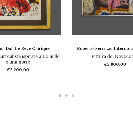
IUNGI AL CARRELLO
AGGIUNGI AL CARR
or Dalì Le Rêve Onirique
Roberto Ferruzzi Interno 
surrealista ispirata a Le mille
Pittura del Novece
e una notte
€
2.800,00
€
2.200,00