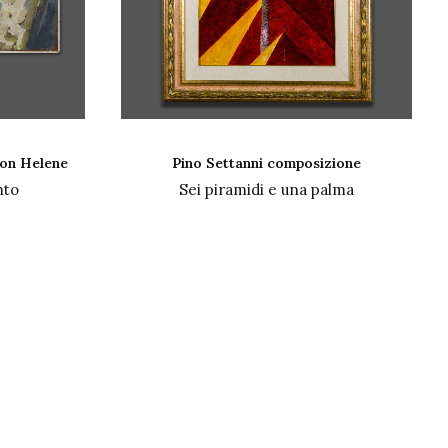
ELLO
LEGGI TUTTO
con Helene
Pino Settanni composizione
nto
Sei piramidi e una palma