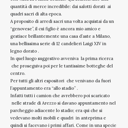
quantità di merce incredibile: dai salotti dorati ai
quadri sacri di alta epoca.
A proposito di arredi sacri una volta acquistai da un
“genovese”, il cui figlio è ancora mio amico e
gestisce brillantemente una casa d’aste a Milano,
una bellissima serie di 12 candelieri Luigi XIV in
legno dorato .
In quel luogo suggestivo avveniva la prima ricerca
che proseguiva poi per le tantissime botteghe del
centro.
Per tutti gli altri espositori che venivano da fuori
l’appuntamento era “allo stadio” .
Infatti tutti i camion che avrebbero poi scaricato
nelle strade di Arezzo si davano appuntamento nel
parcheggio adiacente lo stadio; era qui che si
vedevano molti mobili e quadri in anteprima e
quindi si facevano i primi affari. Come in una specie