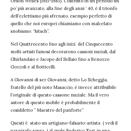
Orson Welles (1915-1985). Costruito in un periodo un
po’ più avanzato, alla fine degli anni ‘ 40, è il trionfo
dell’eclettismo più sfrenato, esempio perfetto di
quello che noi europei chiamiamo con malcelato
snobismo: “kitsch”.
Nel Quattrocento fino agli inizi del Cinquecento
molti artisti famosi decorarono cassoni nuziali, dal
Ghirlandaio e Jacopo del Sellaio fino a Benozzo
Gozzoli e al Botticelli.
A Giovanni di ser Giovanni, detto Lo Scheggia,
fratello del più noto Masaccio, è invece attribuibile
l’originale di questo cassone nuziale. Ma il vero
autore di questo mobile è probabilmente il
cosiddetto ” Maestro del panforte”
Questi è stato un artigiano-falsario-artista ( vedi il
paragrafo sopra..) al quale Federico Zeri ,in una