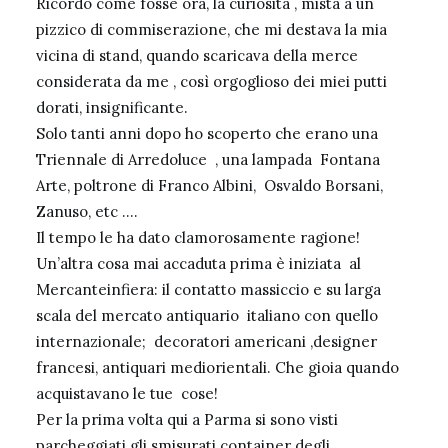
Ricordo come fosse ora, la curiosità , mista a un
pizzico di commiserazione, che mi destava la mia
vicina di stand, quando scaricava della merce
considerata da me , così orgoglioso dei miei putti
dorati, insignificante.
Solo tanti anni dopo ho scoperto che erano una
Triennale di Arredoluce , una lampada Fontana
Arte, poltrone di Franco Albini, Osvaldo Borsani,
Zanuso, etc ….
Il tempo le ha dato clamorosamente ragione!
Un’altra cosa mai accaduta prima è iniziata al
Mercanteinfiera: il contatto massiccio e su larga
scala del mercato antiquario italiano con quello
internazionale; decoratori americani ,designer
francesi, antiquari mediorientali. Che gioia quando
acquistavano le tue cose!
Per la prima volta qui a Parma si sono visti
parcheggiati gli smisurati container degli