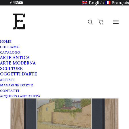
English
Français
HOME
CHI SIAMO
CATALOGO
ARTE ANTICA
ARTE MODERNA
SCULTURE
OGGETTI D’ARTE
ARTISTI
MAGAZINE D’ARTE
CONTATTI
ACQUISTO ANTICHITÀ