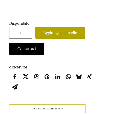
Disponibile
Gian
Aggiungi al carrello
Carozzi
Natura
Contattaci
Morta
con
Seppie
CONDIVIDI
1942
quantità
SPEDIZIONI GRATUITE IN ITALIA