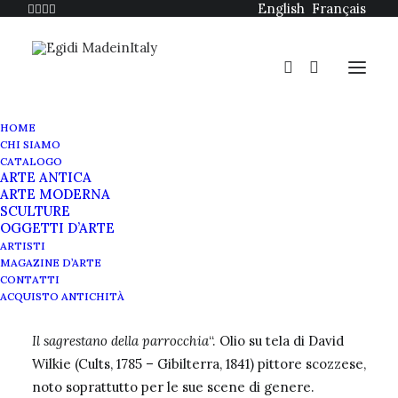
English
Français
HOME
CHI SIAMO
CATALOGO
ARTE ANTICA
ARTE MODERNA
SCULTURE
OGGETTI D’ARTE
David Wilkie dipinto
ARTISTI
MAGAZINE D’ARTE
Il sagrestano della parrocchia
CONTATTI
ACQUISTO ANTICHITÀ
Il sagrestano della parrocchia
“. Olio su tela di David
Wilkie (Cults, 1785 – Gibilterra, 1841) pittore scozzese,
noto soprattutto per le sue scene di genere.