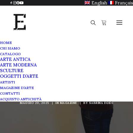
English
Français
HOME
CHI SIAMO
CATALOGO
ARTE ANTICA
ARTE MODERNA
SCULTURE
Scuola d'arte agli Orti
OGGETTI D’ARTE
ARTISTI
Sallustiani
MAGAZINE D’ARTE
CONTATTI
ACQUISTO ANTICHITÀ
MAGGIO 20, 2025
|
IN
MAGAZINE
|
BY
SABRINA EGIDI