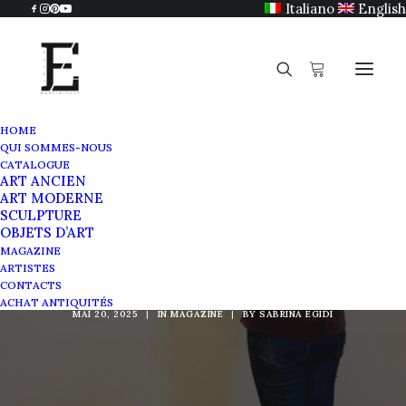
Italiano
English
HOME
QUI SOMMES-NOUS
CATALOGUE
ART ANCIEN
ART MODERNE
SCULPTURE
École d'art des Orti
OBJETS D’ART
MAGAZINE
Sallustiani
ARTISTES
CONTACTS
ACHAT ANTIQUITÉS
MAI 20, 2025
|
IN
MAGAZINE
|
BY
SABRINA EGIDI