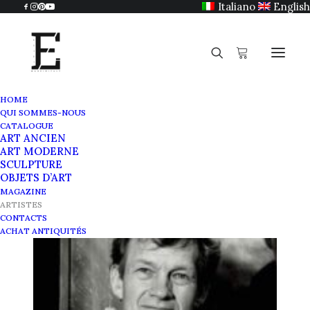
Italiano
English
HOME
QUI SOMMES-NOUS
Artistes en vente sur Egidi
CATALOGUE
ART ANCIEN
MadeinItaly
ART MODERNE
SCULPTURE
OBJETS D’ART
MAGAZINE
ARTISTES
CONTACTS
ACHAT ANTIQUITÉS