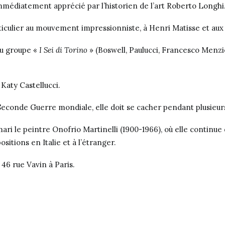
t immédiatement apprécié par l’historien de l’art
Roberto Longhi
ticulier au mouvement impressionniste, à Henri Matisse et aux
du groupe «
I Sei di Torino
» (Boswell, Paulucci, Francesco Menzio
c
Katy Castellucci
.
a Seconde Guerre mondiale, elle doit se cacher pendant plusieu
ari le peintre Onofrio Martinelli (1900-1966), où elle continue 
itions en Italie et à l’étranger.
 46 rue Vavin à Paris.