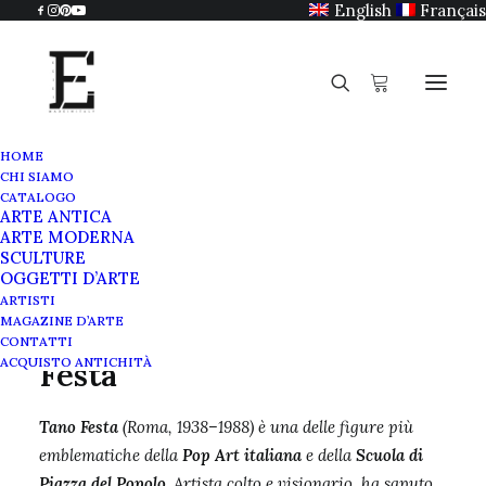
English
Français
HOME
CHI SIAMO
Tano Festa
CATALOGO
ARTE ANTICA
Home
Tano Festa
ARTE MODERNA
SCULTURE
OGGETTI D’ARTE
ARTISTI
MAGAZINE D’ARTE
Biografia dell’artista Tano
CONTATTI
ACQUISTO ANTICHITÀ
Festa
Tano Festa
(Roma, 1938–1988) è una delle figure più
emblematiche della
Pop Art italiana
e della
Scuola di
Piazza del Popolo
. Artista colto e visionario, ha saputo