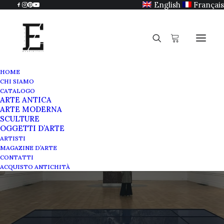
English
Français
HOME
CHI SIAMO
CATALOGO
ARTE ANTICA
ARTE MODERNA
SCULTURE
OGGETTI D’ARTE
Pino Pascali e il blu
ARTISTI
MAGAZINE D’ARTE
CONTATTI
APRILE 29, 2022
|
IN
MAGAZINE
|
BY
SABRINA EGIDI
ACQUISTO ANTICHITÀ