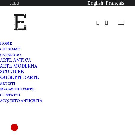
English
Français
HOME
CHI SIAMO
CATALOGO
ARTE ANTICA
ARTE MODERNA
SCULTURE
OGGETTI D’ARTE
Globo Terrestre
ARTISTI
MAGAZINE D’ARTE
Columbus Erdglobus
CONTATTI
ACQUISTO ANTICHITÀ
Mappamondo antico originale