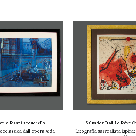
IUNGI AL CARRELLO
AGGIUNGI AL CARR
orio Pisani acquerello
Salvador Dalì Le Rêve O
oclassica dall'opera Aida
Litografia surrealista ispirat