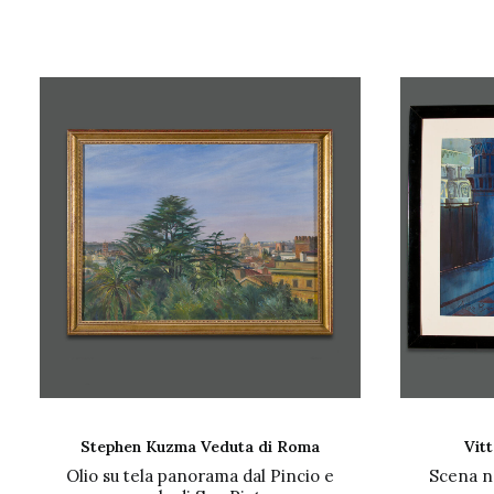
AGGIUNGI AL CARRELLO
AGG
Stephen Kuzma Veduta di Roma
Vitt
Olio su tela panorama dal Pincio e
Scena ne