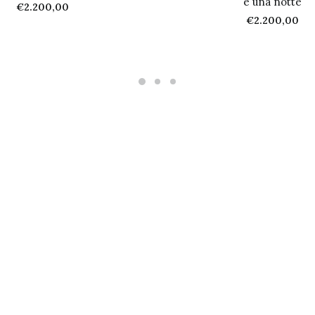
e una notte
€
2.200,00
€
2.200,00