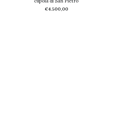
cupola di San Pietro
€
4.500,00