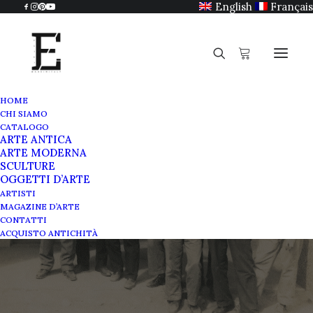
English
Français
HOME
CHI SIAMO
CATALOGO
ARTE ANTICA
ARTE MODERNA
SCULTURE
OGGETTI D’ARTE
Il gruppo Ton Fan
ARTISTI
MAGAZINE D’ARTE
CONTATTI
GENNAIO 28, 2022
|
IN
MAGAZINE
|
BY
SABRINA EGIDI
ACQUISTO ANTICHITÀ