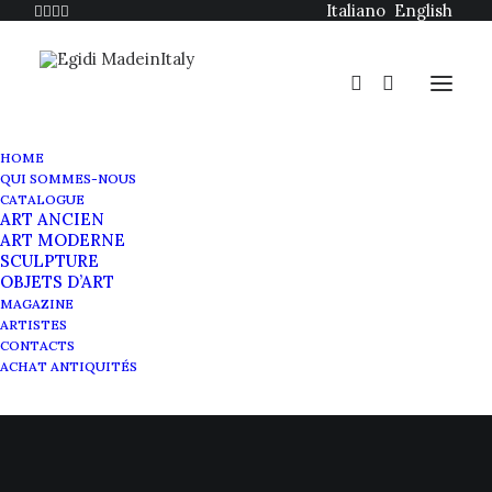
Italiano
English
HOME
QUI SOMMES-NOUS
CATALOGUE
ART ANCIEN
ART MODERNE
SCULPTURE
Le groupe Ton Fan
OBJETS D’ART
MAGAZINE
(1956-1971)
ARTISTES
CONTACTS
ACHAT ANTIQUITÉS
JANVIER 28, 2022
|
IN
MAGAZINE
,
NEWS
|
BY
SABRINA EGIDI