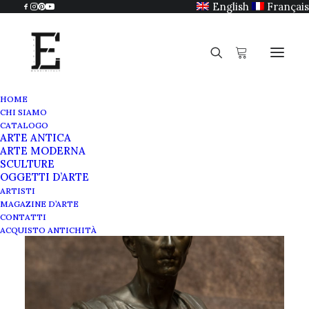
English
Français
HOME
CHI SIAMO
CATALOGO
ARTE ANTICA
ARTE MODERNA
SCULTURE
OGGETTI D’ARTE
ARTISTI
MAGAZINE D’ARTE
CONTATTI
ACQUISTO ANTICHITÀ