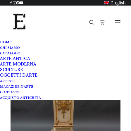
English
HOME
CHI SIAMO
CATALOGO
ARTE ANTICA
ARTE MODERNA
SCULTURE
OGGETTI D’ARTE
ARTISTI
MAGAZINE D’ARTE
CONTATTI
ACQUISTO ANTICHITÀ