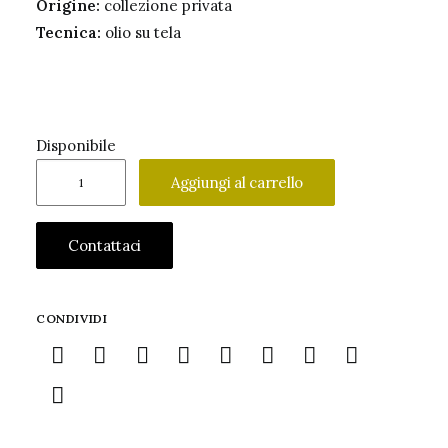
Origine:
collezione privata
Tecnica:
olio su tela
Disponibile
Moya
Aggiungi al carrello
Dyring
dipinto
Contattaci
marina
quantità
CONDIVIDI