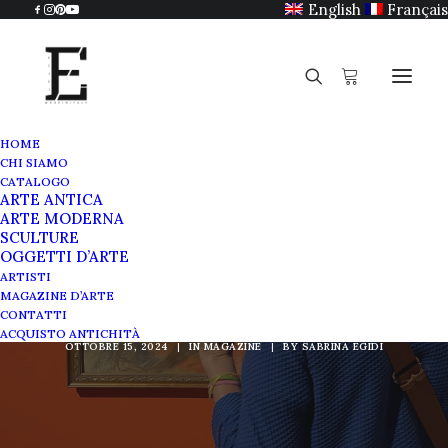
English
Français
HOME
CHI SIAMO
CATALOGO
ARTE ANTICA
ARTE MODERNA
SCULTURE
Orientalismo
OGGETTI D’ARTE
ARTISTI
napoletano
MAGAZINE D’ARTE
CONTATTI
ACQUISTO ANTICHITÀ
OTTOBRE 15, 2024
|
IN
MAGAZINE
|
BY
SABRINA EGIDI