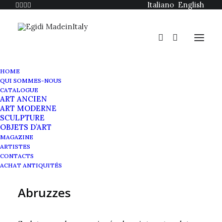
Italiano
English
HOME
QUI SOMMES-NOUS
CATALOGUE
ART ANCIEN
ART MODERNE
SCULPTURE
OBJETS D’ART
Francesco Paolo Michetti
MAGAZINE
ARTISTES
Buste en Bronze
CONTACTS
ACHAT ANTIQUITÉS
Sculpture d'un garçon des
Abruzzes