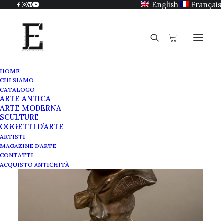
English
Français
HOME
CHI SIAMO
CATALOGO
ARTE ANTICA
ARTE MODERNA
SCULTURE
OGGETTI D’ARTE
ARTISTI
MAGAZINE D’ARTE
CONTATTI
ACQUISTO ANTICHITÀ