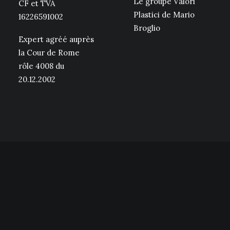
Le groupe Valori
CF et TVA
Plastici de Mario
16226591002
Broglio
Expert agréé auprès
la Cour de Rome
rôle 4008 du
20.12.2002