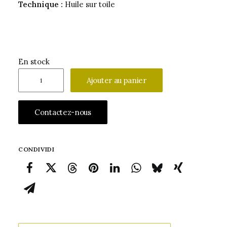
Technique :
Huile sur toile
En stock
quantité
Ajouter au panier
de
Mario
Contactez-nous
Tozzi
œuvre
certifiée
CONDIVIDI