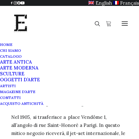
English
Français
HOME
CHI SIAMO
Morabito
CATALOGO
ARTE ANTICA
Home
Morabito
ARTE MODERNA
SCULTURE
OGGETTI D’ARTE
ARTISTI
MAGAZINE D’ARTE
La Casa Morabito, fondata da Jean-Baptiste
CONTATTI
Morabito, noto gioielliere e artigiano.
ACQUISTO ANTICHITÀ
Nel 1905, si trasferisce a place Vendôme 1,
all’angolo di rue Saint-Honoré a Parigi. In questo
mitico negozio riceverà, il jet-set internazionale, le