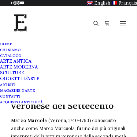
English
Français
HOME
CHI SIAMO
Marco Marcola
CATALOGO
ARTE ANTICA
Home
Marco Marcola
ARTE MODERNA
SCULTURE
OGGETTI D’ARTE
ARTISTI
MAGAZINE D’ARTE
Marco Marcola, pittore
CONTATTI
ACQUISTO ANTICHITÀ
veronese del Settecento
Marco Marcola
(Verona, 1740-1793) conosciuto
anche come Marco Marcuola, fu uno dei più originali
interpreti della pittura veronese della seconda metà