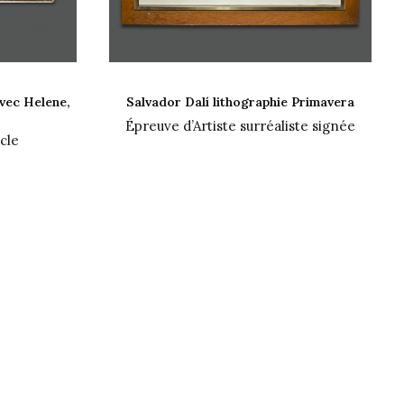
ER
LIRE LA SUITE
vec Helene,
Salvador Dalí lithographie Primavera
Épreuve d’Artiste surréaliste signée
cle