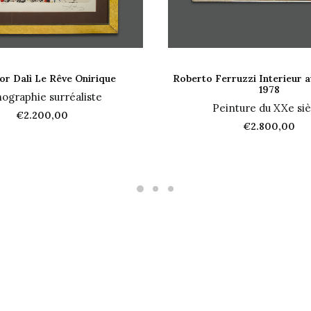
JOUTER AU PANIER
AJOUTER AU PANI
or Dalì Le Rêve Onirique
Roberto Ferruzzi Interieur a
1978
hographie surréaliste
Peinture du XXe siè
€
2.200,00
€
2.800,00