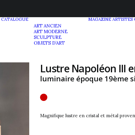
CATALOGUE
MAGAZINE
ARTISTES
ART ANCIEN
ART MODERNE
SCULPTURE
OBJETS D’ART
Lustre Napoléon III en
luminaire époque 19ème si
Magnifique lustre en cristal et métal provena