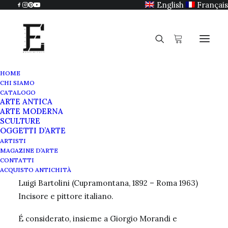
English
Français
HOME
CHI SIAMO
Luigi Bartolini
CATALOGO
ARTE ANTICA
Home
Luigi Bartolini
ARTE MODERNA
SCULTURE
OGGETTI D’ARTE
ARTISTI
MAGAZINE D’ARTE
Luigi Bartolini
CONTATTI
ACQUISTO ANTICHITÀ
Luigi Bartolini (Cupramontana, 1892 – Roma 1963)
Incisore e pittore italiano.
É considerato, insieme a Giorgio Morandi e