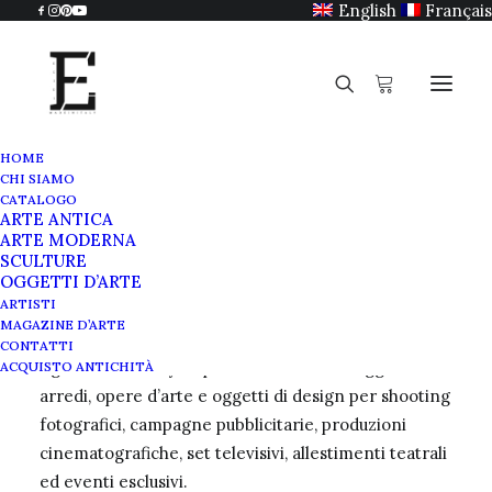
English
Français
HOME
CHI SIAMO
Noleggio arredi, opere
CATALOGO
ARTE ANTICA
d’arte e oggetti di design
ARTE MODERNA
SCULTURE
per shooting, cinema ed
OGGETTI D’ARTE
eventi
ARTISTI
MAGAZINE D’ARTE
CONTATTI
Egidi MadeinItaly è specializzata nel noleggio di
ACQUISTO ANTICHITÀ
arredi, opere d’arte e oggetti di design per shooting
fotografici, campagne pubblicitarie, produzioni
cinematografiche, set televisivi, allestimenti teatrali
ed eventi esclusivi.