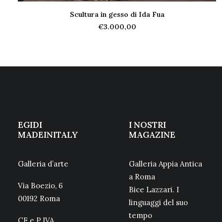
Scultura in gesso di Ida Fua
AGGIUNGI AL CARRELLO
€
3.000,00
EGIDI
I NOSTRI
MADEINITALY
MAGAZINE
Galleria d’arte
Galleria Appia Antica
a Roma
Via Boezio, 6
Bice Lazzari. I
00192 Roma
linguaggi del suo
tempo
CF e P.IVA