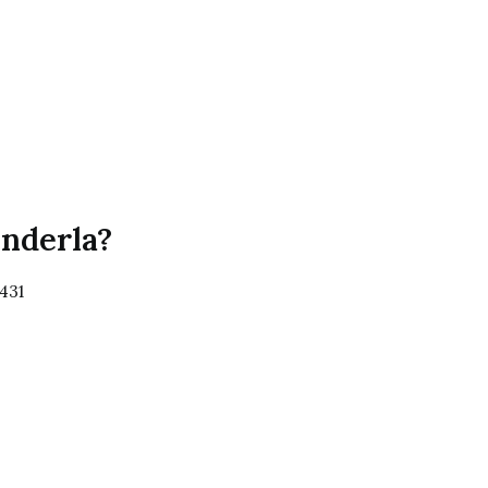
enderla?
431