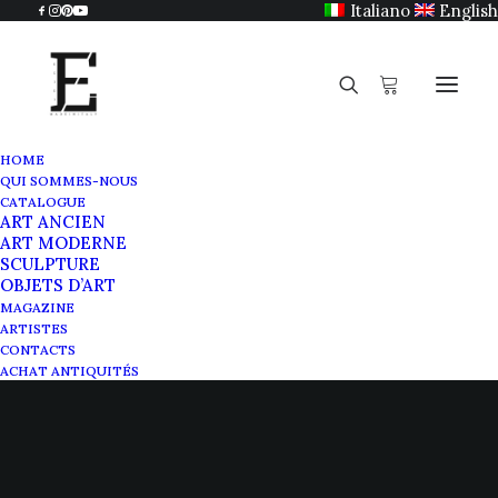
Italiano
English
HOME
QUI SOMMES-NOUS
CATALOGUE
ART ANCIEN
ART MODERNE
SCULPTURE
OBJETS D’ART
Bongiovanni Vaccaro
MAGAZINE
ARTISTES
CONTACTS
MARS 28, 2021
|
IN
MAGAZINE
|
BY
SABRINA EGIDI
ACHAT ANTIQUITÉS