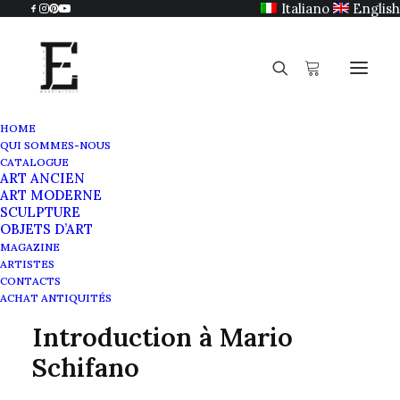
Italiano
English
HOME
QUI SOMMES-NOUS
Mario Schifano Figure incontournable de la
CATALOGUE
ART ANCIEN
Pop Art italienne
ART MODERNE
Home
SCULPTURE
Mario Schifano Figure incontournable de la Pop Art
OBJETS D’ART
italienne
MAGAZINE
ARTISTES
CONTACTS
ACHAT ANTIQUITÉS
Introduction à Mario
Schifano