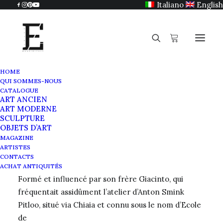
Italiano
English
HOME
QUI SOMMES-NOUS
Ercole Gigante
CATALOGUE
ART ANCIEN
Home
Ercole Gigante
ART MODERNE
SCULPTURE
OBJETS D’ART
MAGAZINE
ARTISTES
Ercole Gigante
CONTACTS
ACHAT ANTIQUITÉS
Formé et influencé par son frère Giacinto, qui
fréquentait assidûment l’atelier d’Anton Smink
Pitloo, situé via Chiaia et connu sous le nom d’
Ecole
de