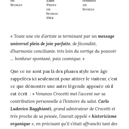
en
Saint
femmes
Bronze
Pierre
en
en
bronze
bronze
1964
«
Toute une vie d’artiste se terminant par un
message
universel plein de joie parfaite
, de fécondité,
d’harmonie conciliante. très loin du vertige du pouvoir
… bonheur spontané, paix cosmique.
»
Que ce ne sont pas là des phases style new âge
rappelées ici seulement pour attirer le visiteur, c’est
ce que démontre une autre légende apposée où il
est écrit : «
Venanzo Crocetti met l’accent sur sa
contribution personnelle à l’histoire du salut.
Carlo
Ludovico Ragghianti
, grand admirateur de Crocetti et
très proche de sa pensée, l’aurait appelé «
historicisme
organique
», en précisant qu’il s’était affranchi tant des