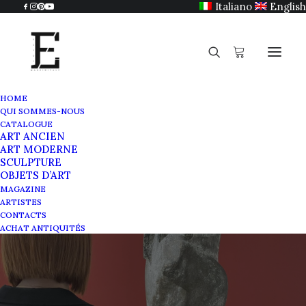
Italiano
English
HOME
QUI SOMMES-NOUS
CATALOGUE
ART ANCIEN
ART MODERNE
SCULPTURE
OBJETS D’ART
Venanzo Crocetti
MAGAZINE
ARTISTES
CONTACTS
JUIN 5, 2021
|
IN
MAGAZINE
|
BY
SABRINA EGIDI
ACHAT ANTIQUITÉS