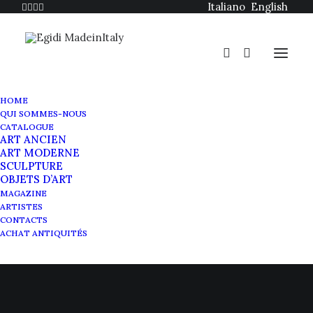
Italiano
English
HOME
QUI SOMMES-NOUS
CATALOGUE
ART ANCIEN
ART MODERNE
SCULPTURE
Les vicissitudes de la
OBJETS D’ART
MAGAZINE
peinture de Guido Reni
ARTISTES
CONTACTS
ACHAT ANTIQUITÉS
MAI 22, 2024
|
IN
MAGAZINE
|
BY
SABRINA EGIDI