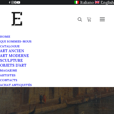
Italiano
English
HOME
QUI SOMMES-NOUS
CATALOGUE
ART ANCIEN
ART MODERNE
SCULPTURE
OBJETS D’ART
Le Grand Tour
MAGAZINE
ARTISTES
CONTACTS
SEPTEMBRE 4, 2021
|
IN
MAGAZINE
|
BY
SABRINA EGIDI
ACHAT ANTIQUITÉS