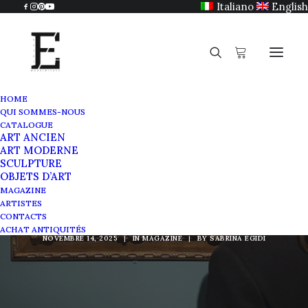
Italiano
English
HOME
QUI SOMMES-NOUS
CATALOGUE
ART ANCIEN
ART MODERNE
SCULPTURE
. Giovanni Fattori. Une
OBJETS D’ART
MAGAZINE
révolution en peinture
ARTISTES
CONTACTS
ACHAT ANTIQUITÉS
NOVEMBRE 14, 2025
|
IN
MAGAZINE
|
BY
SABRINA EGIDI