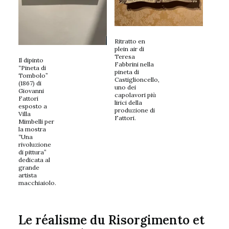
Ritratto en
plein air di
Teresa
Il dipinto
Fabbrini nella
“Pineta di
pineta di
Tombolo”
Castiglioncello,
(1867) di
uno dei
Giovanni
capolavori più
Fattori
lirici della
esposto a
produzione di
Villa
Fattori.
Mimbelli per
la mostra
“Una
rivoluzione
di pittura”
dedicata al
grande
artista
macchiaiolo.
Le réalisme du Risorgimento et