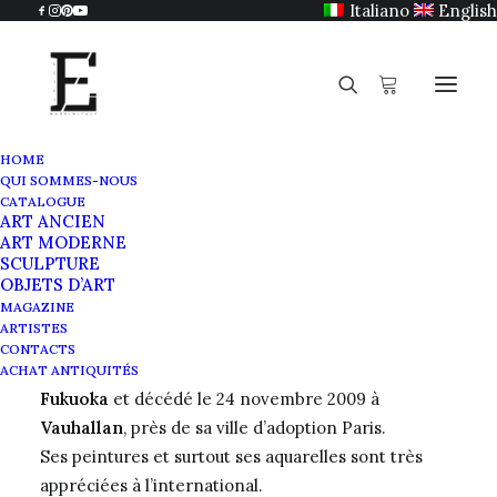
Italiano
English
HOME
QUI SOMMES-NOUS
Yasse Tabuchi
CATALOGUE
ART ANCIEN
Home
Yasse Tabuchi
ART MODERNE
SCULPTURE
OBJETS D’ART
MAGAZINE
ARTISTES
Yasse Tabuchi
est un artiste japonais né à
CONTACTS
Yasukazu Tabuchi
le 20 mai 1921 dans le district de
ACHAT ANTIQUITÉS
Fukuoka
et décédé le 24 novembre 2009 à
Vauhallan
, près de sa ville d’adoption Paris.
Ses peintures et surtout ses aquarelles sont très
appréciées à l’international.