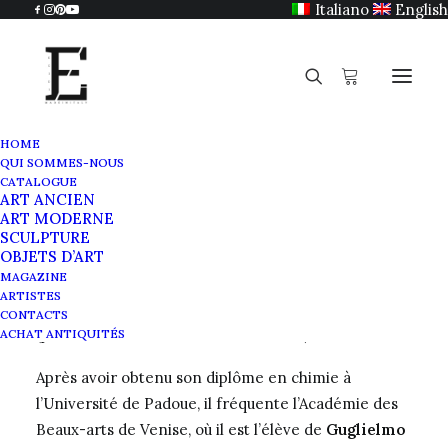
Italiano
English
HOME
QUI SOMMES-NOUS
Tito Corbella
CATALOGUE
ART ANCIEN
Home
Tito Corbella
ART MODERNE
SCULPTURE
OBJETS D’ART
MAGAZINE
ARTISTES
Tito Corbella
est né en 1885 à Pontremoli
CONTACTS
(province de Massa-Carrara, en Italie).
ACHAT ANTIQUITÉS
Après avoir obtenu son diplôme en chimie à
l’Université de Padoue, il fréquente l’Académie des
Beaux-arts de Venise, où il est l’élève de
Guglielmo