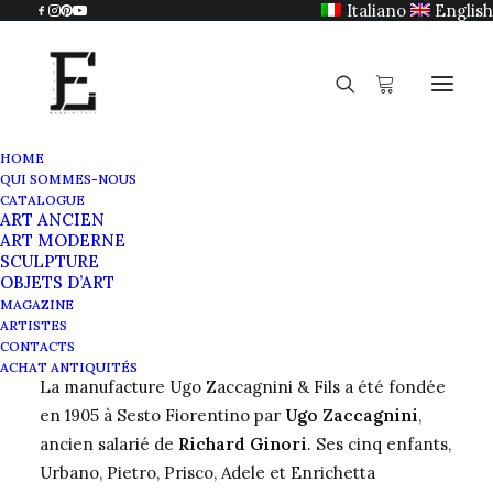
Italiano
English
HOME
QUI SOMMES-NOUS
Manufacture Zaccagnini
CATALOGUE
ART ANCIEN
Home
Manufacture Zaccagnini
ART MODERNE
SCULPTURE
OBJETS D’ART
MAGAZINE
ARTISTES
Manufacture Zaccagnini & fils
CONTACTS
ACHAT ANTIQUITÉS
La manufacture
Ugo Zaccagnini & Fils
a été fondée
en 1905 à Sesto Fiorentino par
Ugo Zaccagnini
,
ancien salarié de
Richard Ginori
. Ses cinq enfants,
Urbano
,
Pietro
,
Prisco
,
Adele
et
Enrichetta