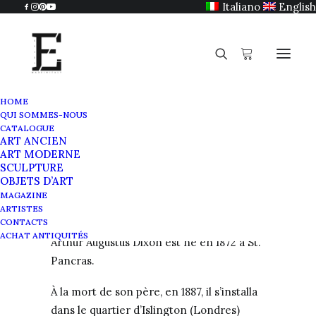
Italiano
English
HOME
QUI SOMMES-NOUS
Arthur Augustus Dixon
CATALOGUE
ART ANCIEN
Home
Arthur Augustus Dixon
ART MODERNE
SCULPTURE
OBJETS D’ART
MAGAZINE
ARTISTES
CONTACTS
ACHAT ANTIQUITÉS
Arthur Augustus Dixon est né en 1872 à St.
Pancras.
À la mort de son père, en 1887, il s’installa
dans le quartier d’Islington (Londres)