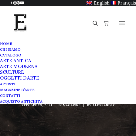
English
Français
HOME
CHI SIAMO
CATALOGO
ARTE ANTICA
ARTE MODERNA
SCULTURE
René Lalique e l’Art
OGGETTI D’ARTE
ARTISTI
Nouveau
MAGAZINE D’ARTE
CONTATTI
ACQUISTO ANTICHITÀ
OTTOBRE 29, 2021
|
IN
MAGAZINE
|
BY
ALESSANDRO