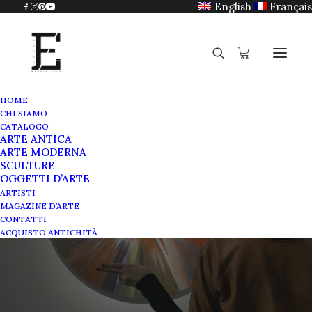
English
Français
HOME
CHI SIAMO
CATALOGO
ARTE ANTICA
ARTE MODERNA
SCULTURE
OGGETTI D’ARTE
London calling
ARTISTI
MAGAZINE D’ARTE
CONTATTI
GIUGNO 28, 2022
|
IN
MAGAZINE
|
BY
ALESSANDRO
ACQUISTO ANTICHITÀ