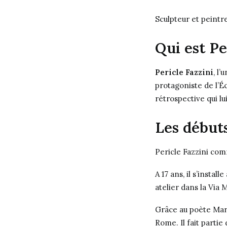
Sculpteur et peintr
Qui est Pe
Pericle Fazzini
, l
protagoniste de l’É
rétrospective qui lu
Les débuts
Pericle Fazzini com
A 17 ans, il s’insta
atelier dans la Via M
Grâce au poète Mario
Rome. Il fait parti