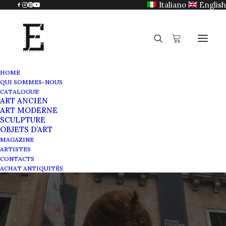
Italiano
English
HOME
QUI SOMMES-NOUS
CATALOGUE
ART ANCIEN
ART MODERNE
SCULPTURE
OBJETS D’ART
Filippo de Pisis
MAGAZINE
ARTISTES
CONTACTS
NOVEMBRE 10, 2020
|
IN
MAGAZINE
|
BY
SABRINA EGIDI
ACHAT ANTIQUITÉS