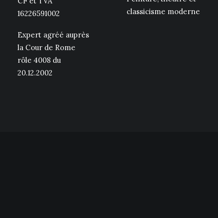
CF et TVA
classicisme moderne
16226591002
Expert agréé auprès
la Cour de Rome
rôle 4008 du
20.12.2002