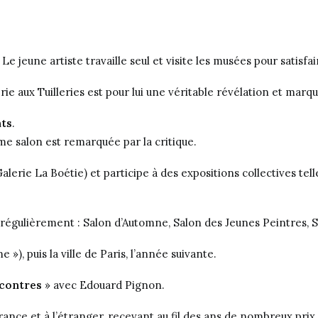
 jeune artiste travaille seul et visite les musées pour satisfa
ie aux Tuilleries
est pour lui une véritable révélation et marqu
nts
.
même salon est remarquée par la critique.
alerie La Boétie) et participe à des expositions collectives t
gulièrement : Salon d’Automne, Salon des Jeunes Peintres, Sal
 »), puis la ville de Paris, l’année suivante.
contres
» avec Edouard Pignon
.
rance et à l’étranger, recevant au fil des ans de nombreux pri