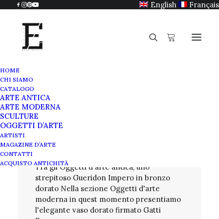
English
Français
HOME
CHI SIAMO
CATALOGO
ARTE ANTICA
Catalogo
ARTE MODERNA
SCULTURE
OGGETTI D’ARTE
Oggetti d'arte
ARTISTI
MAGAZINE D’ARTE
CONTATTI
ACQUISTO ANTICHITÀ
Tra gli Oggetti d'arte antica, uno
strepitoso
Gueridon Impero in bronzo
dorato
Nella sezione Oggetti d'arte
moderna in quest momento presentiamo
l'elegante vaso dorato firmato Gatti