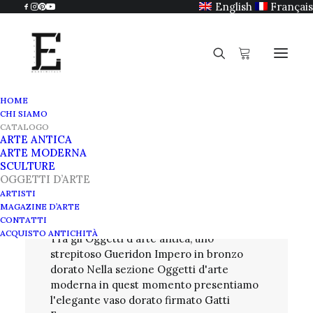
English
Français
HOME
CHI SIAMO
CATALOGO
ARTE ANTICA
Catalogo
ARTE MODERNA
SCULTURE
OGGETTI D’ARTE
Oggetti d'arte
ARTISTI
MAGAZINE D’ARTE
CONTATTI
ACQUISTO ANTICHITÀ
Tra gli Oggetti d'arte antica, uno
strepitoso
Gueridon Impero in bronzo
dorato
Nella sezione Oggetti d'arte
moderna in quest momento presentiamo
l'elegante vaso dorato firmato Gatti